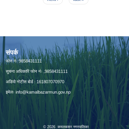
संपर्क
फाेन नंः 9858431111
सुचना अधिकारि फाेन नंः ,9858431111
अडियाे नाेटीस बाेर्ड : 161807070970
इमेलः
info@kamalbazarmun.gov.np
© 2026 कमलबजार नगरपालिका