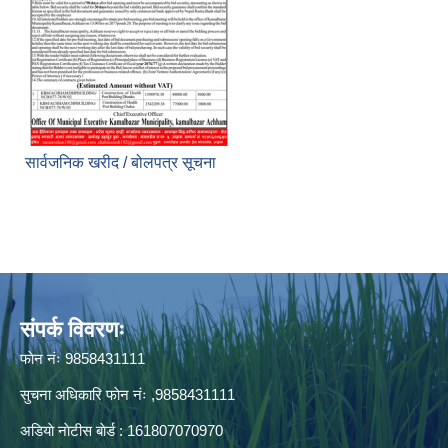
सार्वजनिक खरीद / बोलपत्र सूचना
संपर्क विवरणः
फाेन नंः 9858431111
सुचना अधिकारि फाेन नंः ,9858431111
अडियाे नाेटीस बाेर्ड : 161807070970